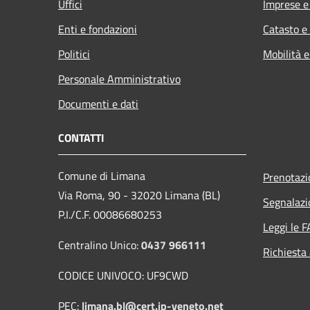
Uffici
Imprese 
Enti e fondazioni
Catasto e
Politici
Mobilità e
Personale Amministrativo
Documenti e dati
CONTATTI
Comune di Limana
Prenotaz
Via Roma, 90 - 32020 Limana (BL)
Segnalazi
P.I./C.F. 00086680253
Leggi le 
Centralino Unico:
0437 966111
Richiesta
CODICE UNIVOCO: UF9CWD
PEC:
limana.bl@cert.ip-veneto.net