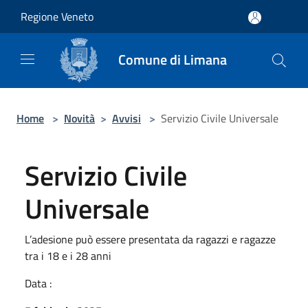
Salta al contenuto principale
Regione Veneto
Comune di Limana
Home
>
Novità
>
Avvisi
>
Servizio Civile Universale
Servizio Civile
Universale
L’adesione può essere presentata da ragazzi e ragazze
tra i 18 e i 28 anni
Data :