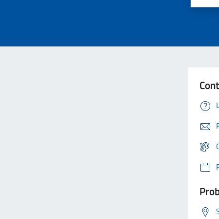
Cont
Prob