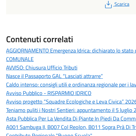
PDF
Scarica
Contenuti correlati
AGGIORNAMENTO Emergenza Idrica: dichiarato lo stato 
COMUNALE
AVVISO: Chiusura Ufficio Tributi
Nasce il Passaporto GAL “Lasciati attrarre”
Caldo intenso: consigli utili e ordinanza regionale per i lav
Avviso Pubblico - RISPARMIO IDRICO
Avviso progetto “Squadre Ecologiche e Leva Civica” 202
Teniamo puliti i Nostri Sentieri: appuntamento il 5 luglio
Asta Pubblica Per La Vendita Di Piante In Piedi Da Commer
A001 Sambuga II, B007 Col Reolon, B011 Sopra Prà Di T
Contributo Regionale "Buono Scuola"