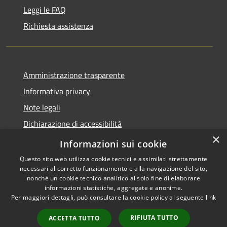
Leggi le FAQ
Richiesta assistenza
Amministrazione trasparente
Informativa privacy
Note legali
Dichiarazione di accessibilità
×
Moduli Privacy Amministrazione trasparente
Informazioni sui cookie
Questo sito web utilizza cookie tecnici e assimilati strettamente
necessari al corretto funzionamento e alla navigazione del sito,
nonché un cookie tecnico analitico al solo fine di elaborare
informazioni statistiche, aggregate e anonime.
RSS
Copyright © 2026 • Comune di
Per maggiori dettagli, può consultare la cookie policy al seguente
link
Accessibilità
Limana • Powered by
Privacy
Municipium
Accesso
•
RIFIUTA TUTTO
ACCETTA TUTTO