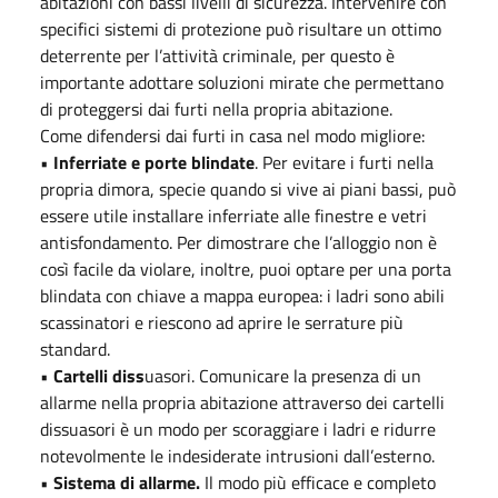
abitazioni con bassi livelli di sicurezza. Intervenire con
specifici sistemi di protezione può risultare un ottimo
deterrente per l’attività criminale, per questo è
importante adottare soluzioni mirate che permettano
di proteggersi dai furti nella propria abitazione.
Come difendersi dai furti in casa nel modo migliore:
•
Inferriate e porte blindate
. Per evitare i furti nella
propria dimora, specie quando si vive ai piani bassi, può
essere utile installare inferriate alle finestre e vetri
antisfondamento. Per dimostrare che l’alloggio non è
così facile da violare, inoltre, puoi optare per una porta
blindata con chiave a mappa europea: i ladri sono abili
scassinatori e riescono ad aprire le serrature più
standard.
•
Cartelli diss
uasori. Comunicare la presenza di un
allarme nella propria abitazione attraverso dei cartelli
dissuasori è un modo per scoraggiare i ladri e ridurre
notevolmente le indesiderate intrusioni dall’esterno.
•
Sistema di allarme.
Il modo più efficace e completo