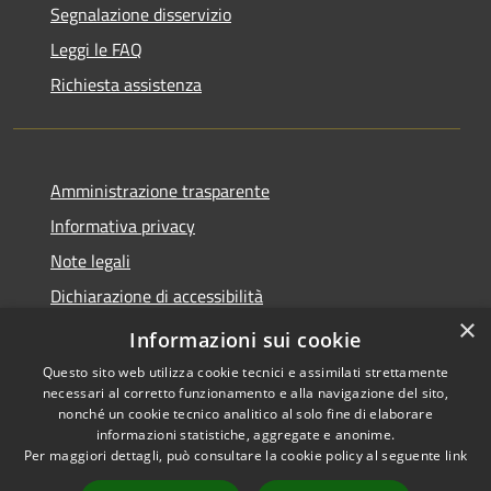
Segnalazione disservizio
Leggi le FAQ
Richiesta assistenza
Amministrazione trasparente
Informativa privacy
Note legali
Dichiarazione di accessibilità
×
Moduli Privacy Amministrazione trasparente
Informazioni sui cookie
Questo sito web utilizza cookie tecnici e assimilati strettamente
necessari al corretto funzionamento e alla navigazione del sito,
nonché un cookie tecnico analitico al solo fine di elaborare
informazioni statistiche, aggregate e anonime.
RSS
Copyright © 2026 • Comune di
Per maggiori dettagli, può consultare la cookie policy al seguente
link
Accessibilità
Limana • Powered by