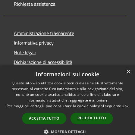
Richiesta assistenza
Amministrazione trasparente
Informativa privacy
Note legali
Dichiarazione di accessibilità
×
Moduli Privacy Amministrazione trasparente
Informazioni sui cookie
Questo sito web utilizza cookie tecnici e assimilati strettamente
necessari al corretto funzionamento e alla navigazione del sito,
nonché un cookie tecnico analitico al solo fine di elaborare
informazioni statistiche, aggregate e anonime.
RSS
Copyright © 2026 • Comune di
Per maggiori dettagli, può consultare la cookie policy al seguente
link
Accessibilità
Limana • Powered by
Privacy
Municipium
Accesso
•
RIFIUTA TUTTO
ACCETTA TUTTO
Cookie
redazione
Mappa del sito
MOSTRA DETTAGLI