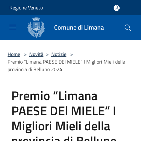
Salta al contenuto principale
Regione Veneto
Comune di Limana
Home
>
Novità
>
Notizie
>
Premio “Limana PAESE DEl MIELE” I Migliori Mieli della
provincia di Belluno 2024
Premio “Limana
PAESE DEl MIELE” I
Migliori Mieli della
provincia di Belluno