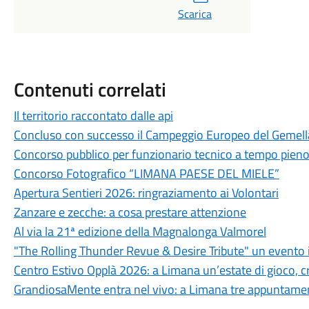
Scarica
Contenuti correlati
Il territorio raccontato dalle api
Concluso con successo il Campeggio Europeo del Gemel
Concorso pubblico per funzionario tecnico a tempo pien
Concorso Fotografico “LIMANA PAESE DEL MIELE”
Apertura Sentieri 2026: ringraziamento ai Volontari
Zanzare e zecche: a cosa prestare attenzione
Al via la 21ª edizione della Magnalonga Valmorel
"The Rolling Thunder Revue & Desire Tribute" un evento 
Centro Estivo Opplà 2026: a Limana un’estate di gioco, cre
GrandiosaMente entra nel vivo: a Limana tre appuntamenti