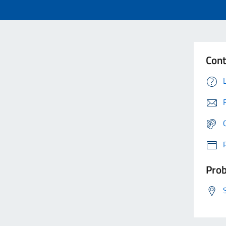
Cont
Prob