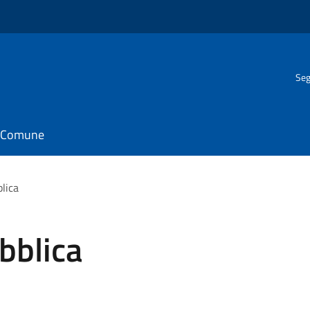
Seg
il Comune
lica
bblica