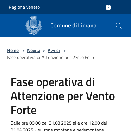
Salta al contenuto principale
Regione Veneto
Comune di Limana
Home
>
Novità
>
Avvisi
>
Fase operativa di Attenzione per Vento Forte
Fase operativa di
Attenzione per Vento
Forte
Dalle ore 00:00 del 31.03.2025 alle ore 12:00 del
01.04.2025 - su zone montane e pedemontane