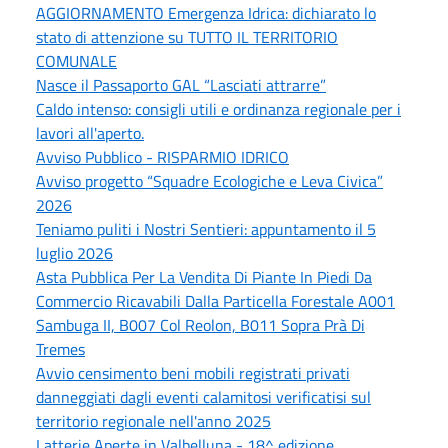
AGGIORNAMENTO Emergenza Idrica: dichiarato lo
stato di attenzione su TUTTO IL TERRITORIO
COMUNALE
Nasce il Passaporto GAL “Lasciati attrarre”
Caldo intenso: consigli utili e ordinanza regionale per i
lavori all'aperto.
Avviso Pubblico - RISPARMIO IDRICO
Avviso progetto “Squadre Ecologiche e Leva Civica”
2026
Teniamo puliti i Nostri Sentieri: appuntamento il 5
luglio 2026
Asta Pubblica Per La Vendita Di Piante In Piedi Da
Commercio Ricavabili Dalla Particella Forestale A001
Sambuga II, B007 Col Reolon, B011 Sopra Prà Di
Tremes
Avvio censimento beni mobili registrati privati
danneggiati dagli eventi calamitosi verificatisi sul
territorio regionale nell'anno 2025
Latterie Aperte in Valbelluna - 18^ edizione