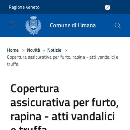
Salta al contenuto principale
Regione Veneto
Comune di Limana
Home
>
Novità
>
Notizie
>
Copertura assicurativa per furto, rapina - atti vandalici e
truffa
Copertura
assicurativa per furto,
rapina - atti vandalici
e truffa