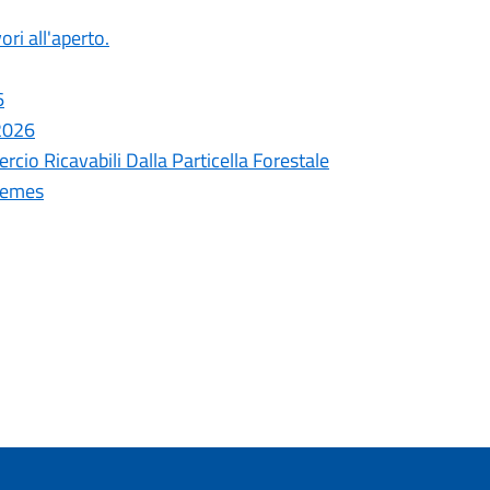
ori all'aperto.
6
 2026
cio Ricavabili Dalla Particella Forestale
remes