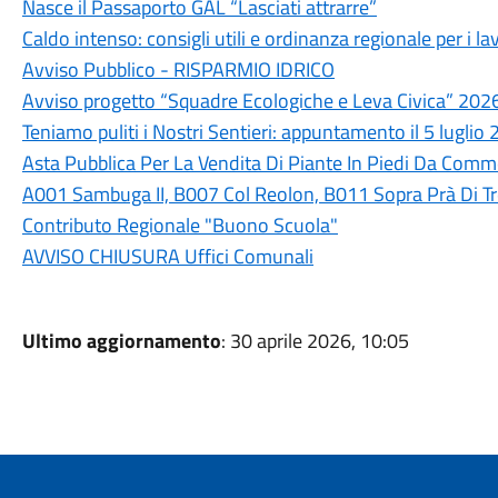
Nasce il Passaporto GAL “Lasciati attrarre”
Caldo intenso: consigli utili e ordinanza regionale per i lav
Avviso Pubblico - RISPARMIO IDRICO
Avviso progetto “Squadre Ecologiche e Leva Civica” 202
Teniamo puliti i Nostri Sentieri: appuntamento il 5 luglio
Asta Pubblica Per La Vendita Di Piante In Piedi Da Commer
A001 Sambuga II, B007 Col Reolon, B011 Sopra Prà Di T
Contributo Regionale "Buono Scuola"
AVVISO CHIUSURA Uffici Comunali
Ultimo aggiornamento
: 30 aprile 2026, 10:05