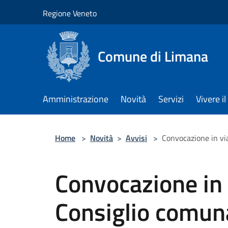
Salta al contenuto principale
Regione Veneto
Comune di Limana
Amministrazione
Novità
Servizi
Vivere 
Home
>
Novità
>
Avvisi
>
Convocazione in vi
Convocazione in 
Consiglio comun