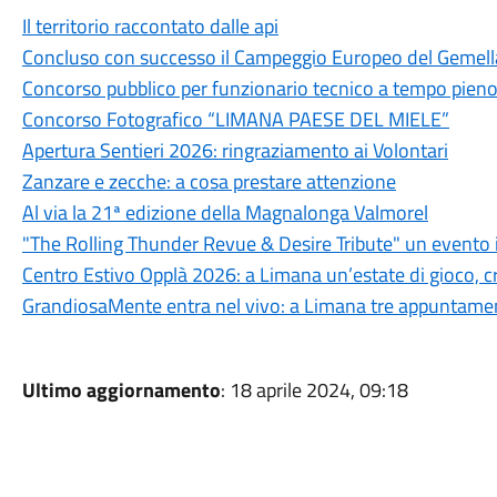
Il territorio raccontato dalle api
Concluso con successo il Campeggio Europeo del Gemel
Concorso pubblico per funzionario tecnico a tempo pien
Concorso Fotografico “LIMANA PAESE DEL MIELE”
Apertura Sentieri 2026: ringraziamento ai Volontari
Zanzare e zecche: a cosa prestare attenzione
Al via la 21ª edizione della Magnalonga Valmorel
"The Rolling Thunder Revue & Desire Tribute" un evento 
Centro Estivo Opplà 2026: a Limana un’estate di gioco, cre
GrandiosaMente entra nel vivo: a Limana tre appuntamenti
Ultimo aggiornamento
: 18 aprile 2024, 09:18