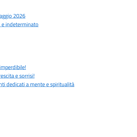
laggio 2026
o e indeterminato
imperdibile!
scita e sorrisi!
 dedicati a mente e spiritualità