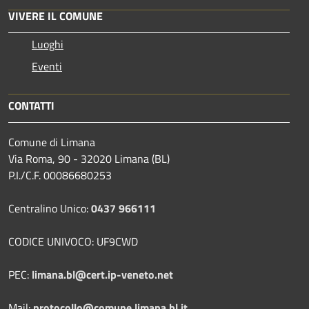
VIVERE IL COMUNE
Luoghi
Eventi
CONTATTI
Comune di Limana
Via Roma, 90 - 32020 Limana (BL)
P.I./C.F. 00086680253
Centralino Unico:
0437 966111
CODICE UNIVOCO: UF9CWD
PEC:
limana.bl@cert.ip-veneto.net
Mail:
protocollo@comune.limana.bl.it