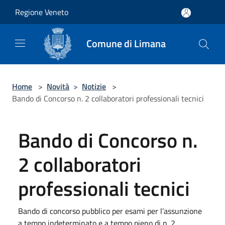
Salta al contenuto principale
Regione Veneto
Comune di Limana
Home
>
Novità
>
Notizie
>
Bando di Concorso n. 2 collaboratori professionali tecnici
Bando di Concorso n.
2 collaboratori
professionali tecnici
Bando di concorso pubblico per esami per l’assunzione
a tempo indeterminato e a tempo pieno di n. 2