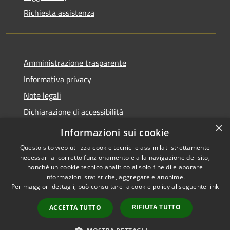
Richiesta assistenza
Amministrazione trasparente
Informativa privacy
Note legali
Dichiarazione di accessibilità
×
Moduli Privacy Amministrazione trasparente
Informazioni sui cookie
Questo sito web utilizza cookie tecnici e assimilati strettamente
necessari al corretto funzionamento e alla navigazione del sito,
nonché un cookie tecnico analitico al solo fine di elaborare
informazioni statistiche, aggregate e anonime.
RSS
Copyright © 2026 • Comune di
Per maggiori dettagli, può consultare la cookie policy al seguente
link
Accessibilità
Limana • Powered by
Privacy
Municipium
Accesso
•
RIFIUTA TUTTO
ACCETTA TUTTO
Cookie
redazione
Mappa del sito