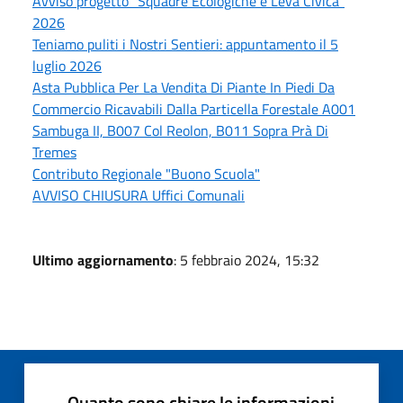
Avviso progetto “Squadre Ecologiche e Leva Civica”
2026
Teniamo puliti i Nostri Sentieri: appuntamento il 5
luglio 2026
Asta Pubblica Per La Vendita Di Piante In Piedi Da
Commercio Ricavabili Dalla Particella Forestale A001
Sambuga II, B007 Col Reolon, B011 Sopra Prà Di
Tremes
Contributo Regionale "Buono Scuola"
AVVISO CHIUSURA Uffici Comunali
Ultimo aggiornamento
: 5 febbraio 2024, 15:32
Quanto sono chiare le informazioni