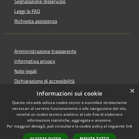
Segnalazione disservizio
Leggi le FAQ
Richiesta assistenza
Amministrazione trasparente
Informativa privacy
Note legali
Dichiarazione di accessibilità
×
Moduli Privacy Amministrazione trasparente
Informazioni sui cookie
Questo sito web utilizza cookie tecnici e assimilati strettamente
necessari al corretto funzionamento e alla navigazione del sito,
nonché un cookie tecnico analitico al solo fine di elaborare
informazioni statistiche, aggregate e anonime.
RSS
Copyright © 2026 • Comune di
Per maggiori dettagli, può consultare la cookie policy al seguente
link
Accessibilità
Limana • Powered by
Privacy
Municipium
Accesso
•
RIFIUTA TUTTO
ACCETTA TUTTO