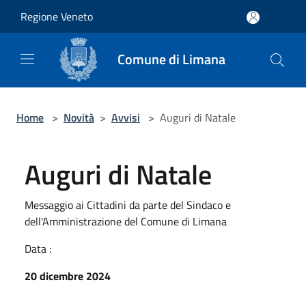
Salta al contenuto principale
Regione Veneto
Comune di Limana
Home
>
Novità
>
Avvisi
>
Auguri di Natale
Auguri di Natale
Messaggio ai Cittadini da parte del Sindaco e
dell'Amministrazione del Comune di Limana
Data :
20 dicembre 2024