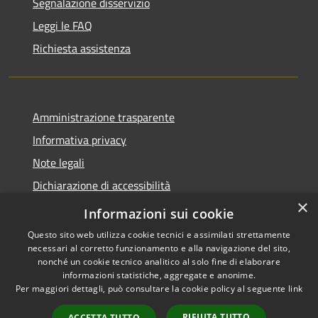
Segnalazione disservizio
Leggi le FAQ
Richiesta assistenza
Amministrazione trasparente
Informativa privacy
Note legali
Dichiarazione di accessibilità
×
Moduli Privacy Amministrazione trasparente
Informazioni sui cookie
Questo sito web utilizza cookie tecnici e assimilati strettamente
necessari al corretto funzionamento e alla navigazione del sito,
nonché un cookie tecnico analitico al solo fine di elaborare
informazioni statistiche, aggregate e anonime.
RSS
Copyright © 2026 • Comune di
Per maggiori dettagli, può consultare la cookie policy al seguente
link
Accessibilità
Limana • Powered by
Privacy
Municipium
Accesso
•
RIFIUTA TUTTO
ACCETTA TUTTO