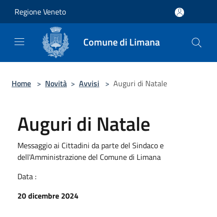
Salta al contenuto principale
Regione Veneto
Comune di Limana
Home
>
Novità
>
Avvisi
>
Auguri di Natale
Auguri di Natale
Messaggio ai Cittadini da parte del Sindaco e
dell'Amministrazione del Comune di Limana
Data :
20 dicembre 2024