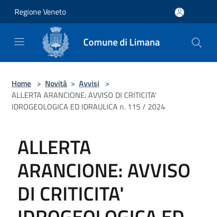
Salta al contenuto principale
Regione Veneto
Comune di Limana
Home
>
Novità
>
Avvisi
>
ALLERTA ARANCIONE: AVVISO DI CRITICITA'
IDROGEOLOGICA ED IDRAULICA n. 115 / 2024
ALLERTA
ARANCIONE: AVVISO
DI CRITICITA'
IDROGEOLOGICA ED