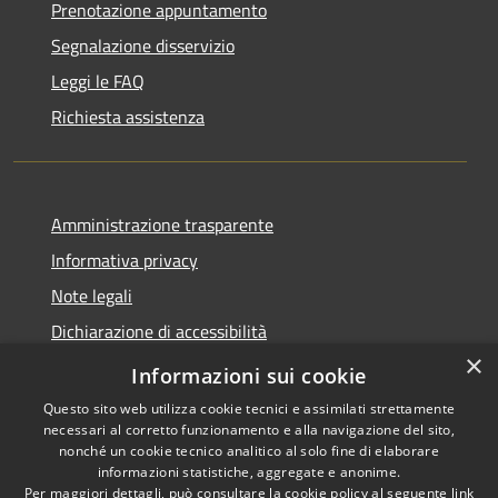
Prenotazione appuntamento
Segnalazione disservizio
Leggi le FAQ
Richiesta assistenza
Amministrazione trasparente
Informativa privacy
Note legali
Dichiarazione di accessibilità
×
Moduli Privacy Amministrazione trasparente
Informazioni sui cookie
Questo sito web utilizza cookie tecnici e assimilati strettamente
necessari al corretto funzionamento e alla navigazione del sito,
nonché un cookie tecnico analitico al solo fine di elaborare
informazioni statistiche, aggregate e anonime.
RSS
Copyright © 2026 • Comune di
Per maggiori dettagli, può consultare la cookie policy al seguente
link