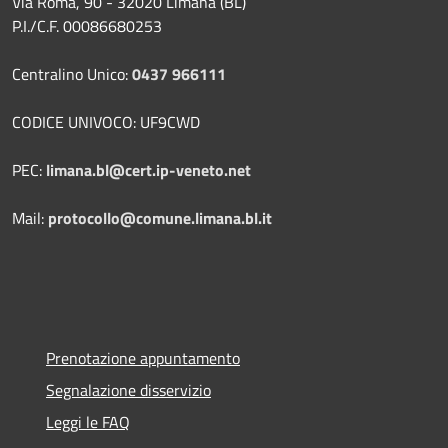
Via Roma, 90 - 32020 Limana (BL)
P.I./C.F. 00086680253
Centralino Unico:
0437 966111
CODICE UNIVOCO: UF9CWD
PEC:
limana.bl@cert.ip-veneto.net
Mail:
protocollo@comune.limana.bl.it
Prenotazione appuntamento
Segnalazione disservizio
Leggi le FAQ