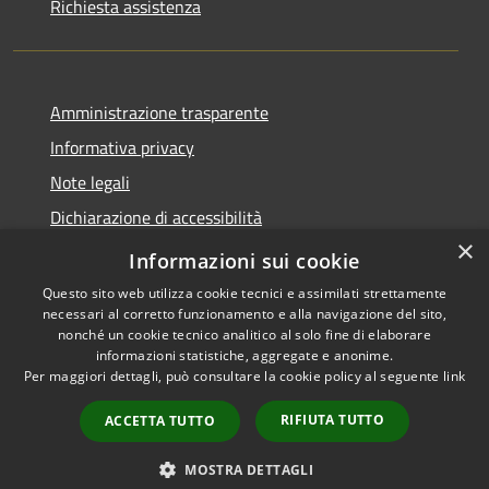
Richiesta assistenza
Amministrazione trasparente
Informativa privacy
Note legali
Dichiarazione di accessibilità
×
Moduli Privacy Amministrazione trasparente
Informazioni sui cookie
Questo sito web utilizza cookie tecnici e assimilati strettamente
necessari al corretto funzionamento e alla navigazione del sito,
nonché un cookie tecnico analitico al solo fine di elaborare
informazioni statistiche, aggregate e anonime.
RSS
Copyright © 2026 • Comune di
Per maggiori dettagli, può consultare la cookie policy al seguente
link
Accessibilità
Limana • Powered by
Privacy
Municipium
Accesso
•
RIFIUTA TUTTO
ACCETTA TUTTO
Cookie
redazione
Mappa del sito
MOSTRA DETTAGLI