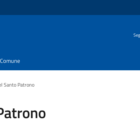
Seg
il Comune
el Santo Patrono
Patrono