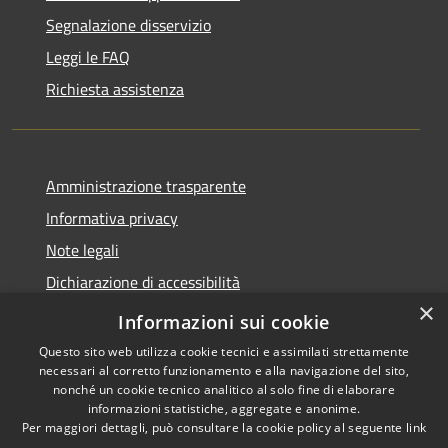
Segnalazione disservizio
Leggi le FAQ
Richiesta assistenza
Amministrazione trasparente
Informativa privacy
Note legali
Dichiarazione di accessibilità
×
Moduli Privacy Amministrazione trasparente
Informazioni sui cookie
Questo sito web utilizza cookie tecnici e assimilati strettamente
necessari al corretto funzionamento e alla navigazione del sito,
nonché un cookie tecnico analitico al solo fine di elaborare
informazioni statistiche, aggregate e anonime.
RSS
Copyright © 2026 • Comune di
Per maggiori dettagli, può consultare la cookie policy al seguente
link
Accessibilità
Limana • Powered by