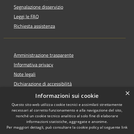
Segnalazione disservizio
Leggi le FAQ
Richiesta assistenza
Amministrazione trasparente
Informativa privacy
Note legali
Dichiarazione di accessibilità
×
Moduli Privacy Amministrazione trasparente
Informazioni sui cookie
Questo sito web utilizza cookie tecnici e assimilati strettamente
necessari al corretto funzionamento e alla navigazione del sito,
nonché un cookie tecnico analitico al solo fine di elaborare
informazioni statistiche, aggregate e anonime.
RSS
Copyright © 2026 • Comune di
Per maggiori dettagli, può consultare la cookie policy al seguente
link
Accessibilità
Limana • Powered by