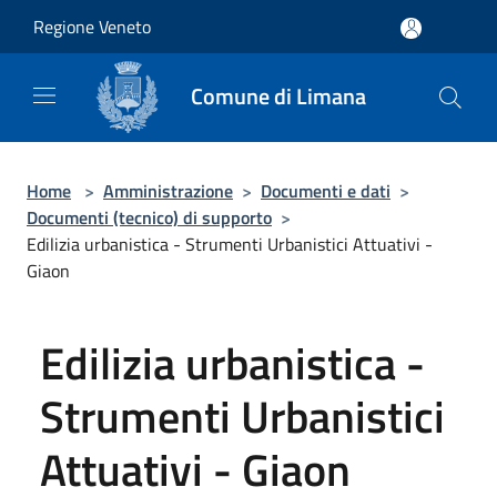
Salta al contenuto principale
Regione Veneto
Comune di Limana
Home
>
Amministrazione
>
Documenti e dati
>
Documenti (tecnico) di supporto
>
Edilizia urbanistica - Strumenti Urbanistici Attuativi -
Giaon
Edilizia urbanistica -
Strumenti Urbanistici
Attuativi - Giaon