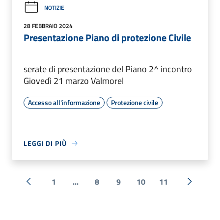
NOTIZIE
28 FEBBRAIO 2024
Presentazione Piano di protezione Civile
serate di presentazione del Piano 2^ incontro
Giovedì 21 marzo Valmorel
Accesso all'informazione
Protezione civile
LEGGI DI PIÙ
1
...
8
9
10
11
« Precedente
Successi