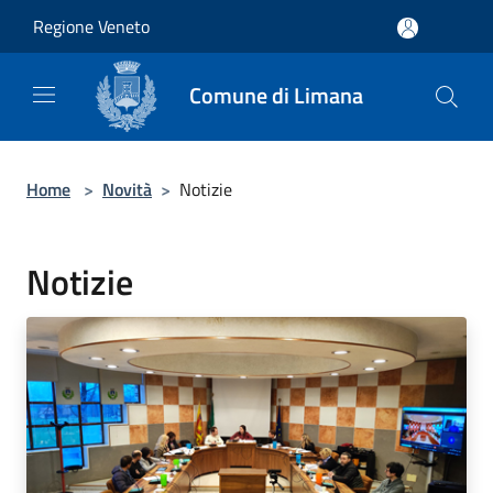
Salta al contenuto principale
Regione Veneto
Comune di Limana
Home
>
Novità
>
Notizie
Notizie