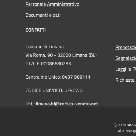
Personale Amministrativo
Documenti e dati
CONTATTI
Comune di Limana
Prenotaz
Via Roma, 90 - 32020 Limana (BL)
Segnalazi
P.I./C.F. 00086680253
Leggi le 
Centralino Unico:
0437 966111
Richiesta
CODICE UNIVOCO: UF9CWD
PEC:
limana.bl@cert.ip-veneto.net
Mail:
protocollo@comune.limana.bl.it
Questo sito 
alla navig