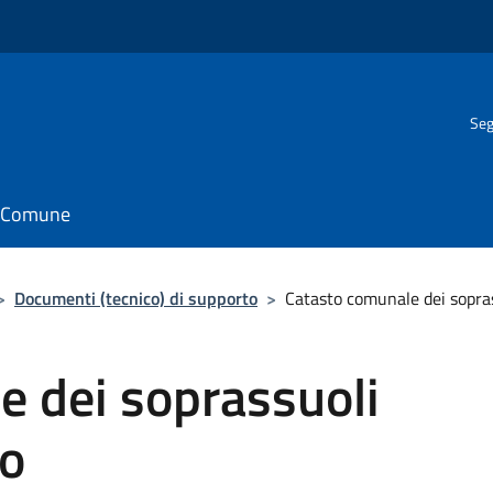
Seg
il Comune
>
Documenti (tecnico) di supporto
>
Catasto comunale dei sopras
e dei soprassuoli
co