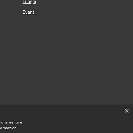
Luoghi
Eventi
×
nzionamento e
nformazioni